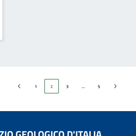
1
2
3
…
5
Pagina precedente
Pagina successiva
ZIO GEOLOGICO D'ITALIA