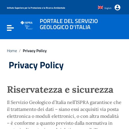
Vai ai contenuti
Vai al menu di navigazione
Istituto Superiore per la Protezione e la Ricerca Ambientale
English
Vai al footer
PORTALE DEL SERVIZIO
GEOLOGICO D'ITALIA
Attiva / disattiva la navigazione
Home
/
Privacy Policy
Privacy Policy
Riservatezza e sicurezza
Il Servizio Geologico d’Italia nell’ISPRA garantisce che
il trattamento dei dati – siano essi acquisiti via posta
elettronica o moduli elettronici, o con altra modalità
– è conforme a quanto previsto dalla normativa in