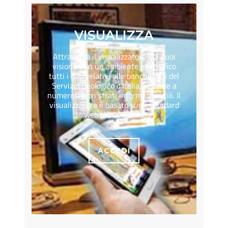
VISUALIZZA
Attraverso il visualizzatore qui puoi
visionare in un ambiente geografico
tutti i dati relativi alle banche dati del
Servizio Geologico d’Italia, insieme a
numerosi altri strati informativi utili. Il
visualizzatore è basato sugli standard
web più avanzati.
ACCEDI