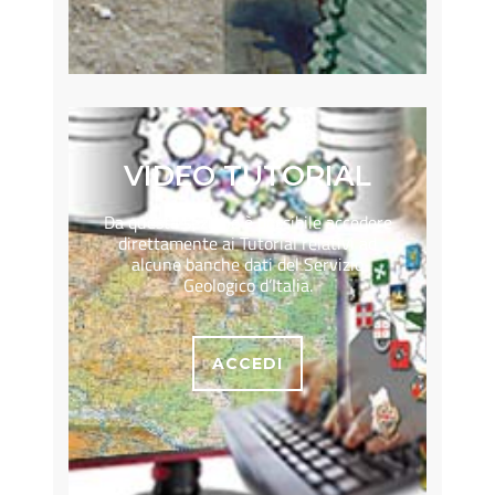
VIDEO TUTORIAL
Da questa sezione è possibile accedere
direttamente ai Tutorial relativi ad
alcune banche dati del Servizio
Geologico d’Italia.
ACCEDI