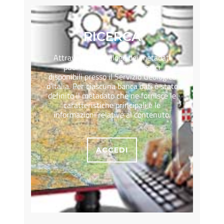
RICERCA
Attraverso il catalogo dei metadati
puoi ricercare i dati geologici
disponibili presso il Servizio Geologico
d’Italia. Per ciascuna banca dati è stato
definito il metadato che ne fornisce le
caratteristiche principali e le
informazioni relative al contenuto.
ACCEDI