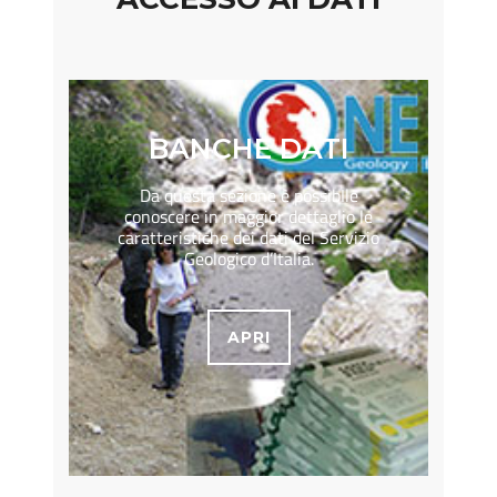
BANCHE DATI
Da questa sezione è possibIle
conoscere in maggior dettaglio le
caratteristiche dei dati del Servizio
Geologico d’Italia.
APRI