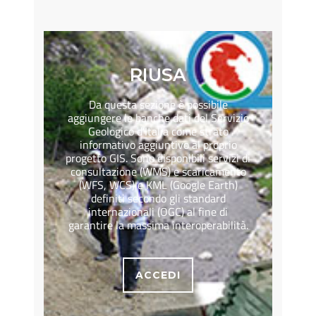
RIUSA
Da questa sezione è possibile
aggiungere le banche dati del Servizio
Geologico d’Italia come strato
informativo aggiuntivo al proprio
progetto GIS. Sono disponibili servizi di
consultazione (WMS) e scaricamento
(WFS, WCS) e KML (Google Earth)
definiti secondo gli standard
internazionali (OGC) al fine di
garantire la massima interoperabilità.
ACCEDI