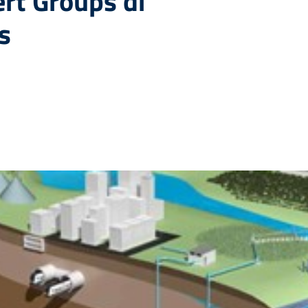
ert Groups di
s