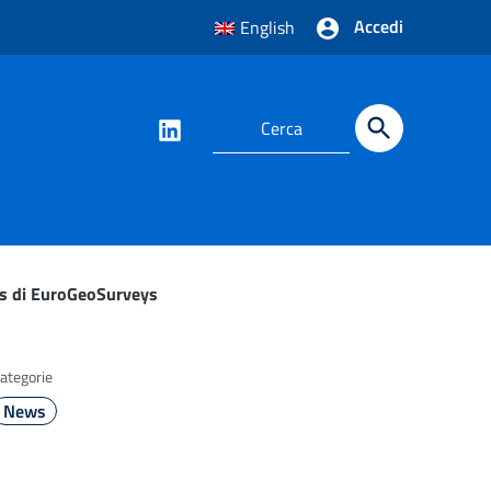
Accedi
English
ups di EuroGeoSurveys
ategorie
News