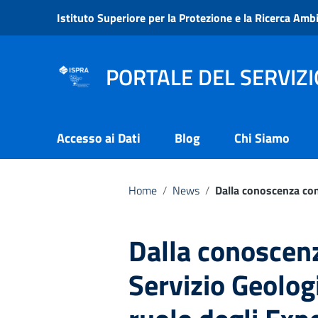
Vai ai contenuti
Istituto Superiore per la Protezione e la Ricerca Amb
Vai al menu di navigazione
Vai al footer
PORTALE DEL SERVIZI
Accesso ai Dati
Blog
Chi Siamo
Home
/
News
/
Dalla conoscenza con
Dalla conoscenz
Servizio Geolog