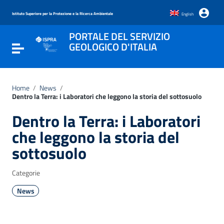
Vai ai contenuti
Vai al menu di navigazione
Istituto Superiore per la Protezione e la Ricerca Ambientale
English
Vai al footer
PORTALE DEL SERVIZIO
GEOLOGICO D'ITALIA
Attiva / disattiva la navigazione
Home
/
News
/
Dentro la Terra: i Laboratori che leggono la storia del sottosuolo
Dentro la Terra: i Laboratori
che leggono la storia del
sottosuolo
Categorie
News