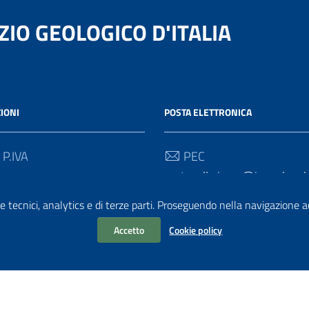
ZIO GEOLOGICO D'ITALIA
IONI
POSTA ELETTRONICA
 P.IVA
PEC
protocollo.ispra@ispra.legalm
e tecnici, analytics e di terze parti. Proseguendo nella navigazione acc
Email
portalesgi@isprambiente.it
Accetto
Cookie policy