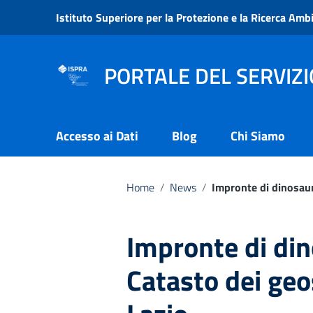
Vai ai contenuti
Istituto Superiore per la Protezione e la Ricerca Amb
Vai al menu di navigazione
Vai al footer
PORTALE DEL SERVIZI
Accesso ai Dati
Blog
Chi Siamo
Home
/
News
/
Impronte di dinosaur
Impronte di din
Catasto dei geo