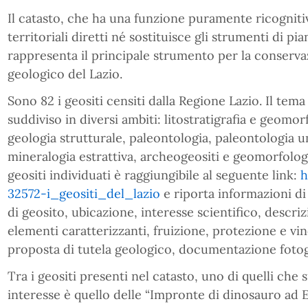
Il catasto, che ha una funzione puramente ricogniti
territoriali diretti né sostituisce gli strumenti di pia
rappresenta il principale strumento per la conserva
geologico del Lazio.
Sono 82 i geositi censiti dalla Regione Lazio. Il tema
suddiviso in diversi ambiti: litostratigrafia e geomor
geologia strutturale, paleontologia, paleontologia 
mineralogia estrattiva, archeogeositi e geomorfologi
geositi individuati è raggiungibile al seguente link:
h
32572-i_geositi_del_lazio
e riporta informazioni di 
di geosito, ubicazione, interesse scientifico, descr
elementi caratterizzanti, fruizione, protezione e vin
proposta di tutela geologico, documentazione fotogra
Tra i geositi presenti nel catasto, uno di quelli che 
interesse è quello delle “Impronte di dinosauro ad Esp