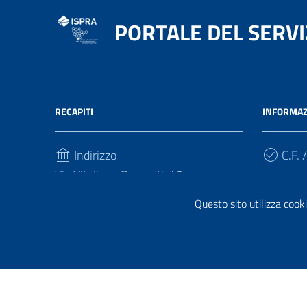
PORTALE DEL SERVI
RECAPITI
INFORMAZ
Indirizzo
C.F. /
Via Vitaliano Brancati, 48
00100, Roma
Questo sito utilizza cooki
Telefono
(+39) 06 50 071