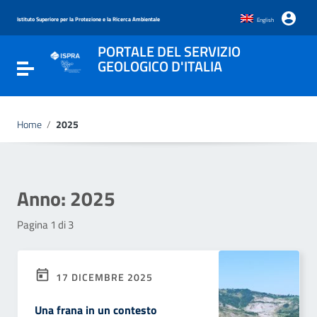
Vai ai contenuti
Vai al menu di navigazione
Istituto Superiore per la Protezione e la Ricerca Ambientale
English
Vai al footer
PORTALE DEL SERVIZIO
GEOLOGICO D'ITALIA
Attiva / disattiva la navigazione
Home
/
2025
Anno:
2025
Pagina 1 di 3
17 DICEMBRE 2025
Una frana in un contesto