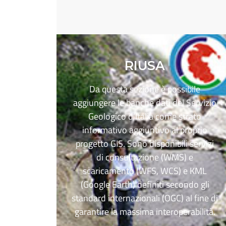
RIUSA
Da questa sezione è possibile
aggiungere le banche dati del Servizio
Geologico d’Italia come strato
informativo aggiuntivo al proprio
progetto GIS. Sono disponibili servizi
di consultazione (WMS) e
scaricamento (WFS, WCS) e KML
(Google Earth) definiti secondo gli
standard internazionali (OGC) al fine di
garantire la massima interoperabilità.