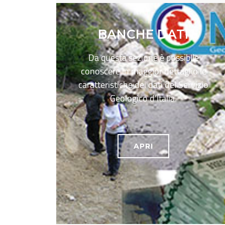
BANCHE DATI
Da questa sezione è possibIle
conoscere in maggior dettaglio le
caratteristiche dei dati del Servizio
Geologico d’Italia.
APRI