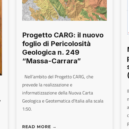
Progetto CARG: il nuovo
foglio di Pericolosità
Geologica n. 249
“Massa-Carrara”
Nell’ambito del Progetto CARG, che
prevede la realizzazione e
I
informatizzazione della Nuova Carta
,
m
Geologica e Geotematica d’Italia alla scala
a
1:50.
c
p
READ MORE →