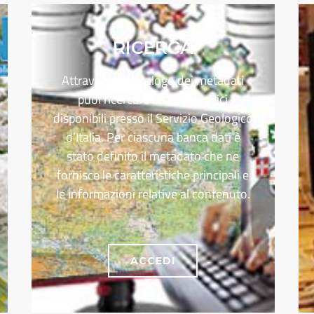
RICERCA
Attraverso il catalogo dei metadati
puoi ricercare i dati geologici
disponibili presso il Servizio Geologico
d’Italia. Per ciascuna banca dati è
stato definito il metadato che ne
fornisce le caratteristiche principali e
le informazioni relative al contenuto.
ACCEDI