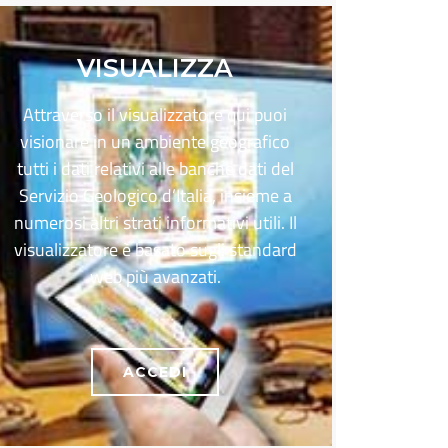
VISUALIZZA
Attraverso il visualizzatore qui puoi
visionare in un ambiente geografico
tutti i dati relativi alle banche dati del
Servizio Geologico d’Italia, insieme a
numerosi altri strati informativi utili. Il
visualizzatore è basato sugli standard
web più avanzati.
ACCEDI