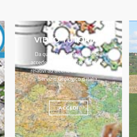
VIDEO TUTORIAL
Da questa sezione è possibile
accedere direttamente ai Tutorial
relativi ad alcune banche dati del
Servizio Geologico d’Italia.
ACCEDI