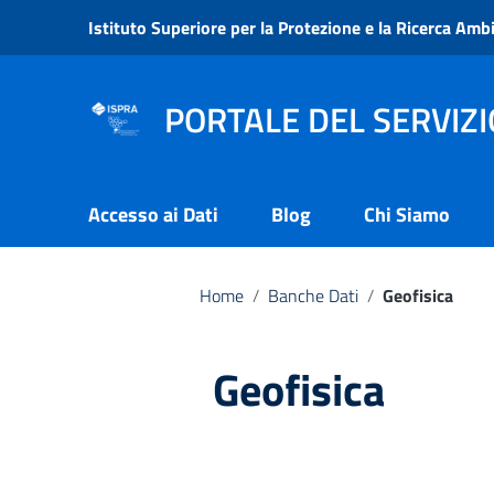
Vai ai contenuti
Istituto Superiore per la Protezione e la Ricerca Amb
Vai al menu di navigazione
Vai al footer
PORTALE DEL SERVIZI
Accesso ai Dati
Blog
Chi Siamo
Home
/
Banche Dati
/
Geofisica
Geofisica