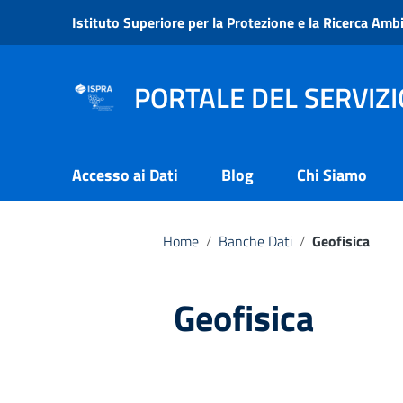
Go to content
Istituto Superiore per la Protezione e la Ricerca Amb
Go to the navigation menu
Go to the footer
PORTALE DEL SERVIZI
Accesso ai Dati
Blog
Chi Siamo
Home
/
Banche Dati
/
Geofisica
Geofisica