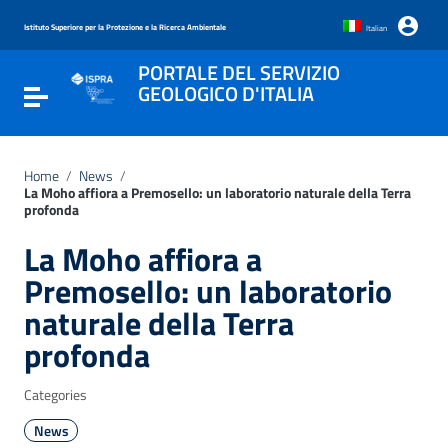
Go to content
Go to the navigation menu
Istituto Superiore per la Protezione e la Ricerca Ambientale
Italian
Go to the footer
PORTALE DEL SERVIZIO
GEOLOGICO D'ITALIA
Toggle navigation
Home
/
News
/
La Moho affiora a Premosello: un laboratorio naturale della Terra
profonda
La Moho affiora a
Premosello: un laboratorio
naturale della Terra
profonda
Categories
News