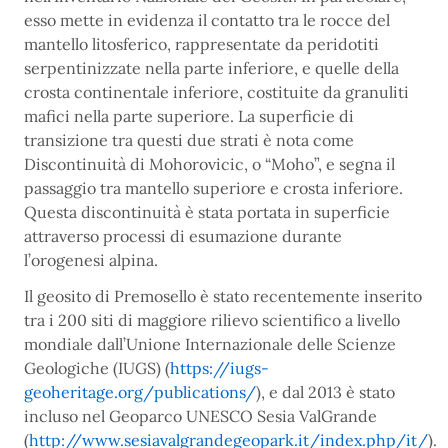
esso mette in evidenza il contatto tra le rocce del
mantello litosferico, rappresentate da peridotiti
serpentinizzate nella parte inferiore, e quelle della
crosta continentale inferiore, costituite da granuliti
mafici nella parte superiore. La superficie di
transizione tra questi due strati è nota come
Discontinuità di Mohorovicic, o “Moho”, e segna il
passaggio tra mantello superiore e crosta inferiore.
Questa discontinuità è stata portata in superficie
attraverso processi di esumazione durante
l’orogenesi alpina.
Il geosito di Premosello è stato recentemente inserito
tra i 200 siti di maggiore rilievo scientifico a livello
mondiale dall’Unione Internazionale delle Scienze
Geologiche (IUGS) (
https://iugs-
geoheritage.org/publications/
), e dal 2013 è stato
incluso nel Geoparco UNESCO Sesia ValGrande
(
http://www.sesiavalgrandegeopark.it/index.php/it/
).