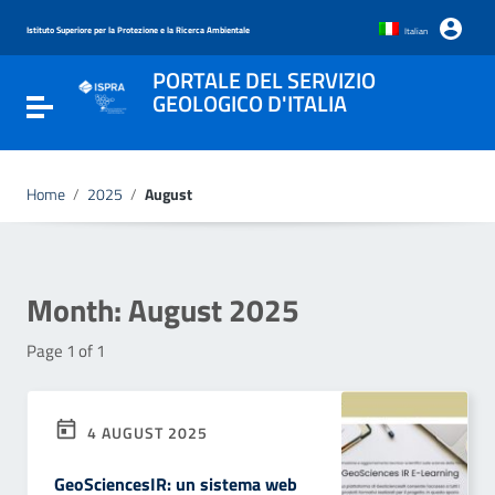
Go to content
Go to the navigation menu
Istituto Superiore per la Protezione e la Ricerca Ambientale
Italian
Go to the footer
PORTALE DEL SERVIZIO
GEOLOGICO D'ITALIA
Toggle navigation
Home
/
2025
/
August
Month:
August 2025
Page 1 of 1
4 AUGUST 2025
GeoSciencesIR: un sistema web