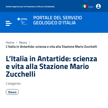
Go to content
Go to the navigation menu
Istituto Superiore per la Protezione e la Ricerca Ambientale
Italian
Go to the footer
PORTALE DEL SERVIZIO
GEOLOGICO D'ITALIA
Toggle navigation
Home
/
News
/
L’Italia in Antartide: scienza e vita alla Stazione Mario Zucchelli
L’Italia in Antartide: scienza
e vita alla Stazione Mario
Zucchelli
Categories
News