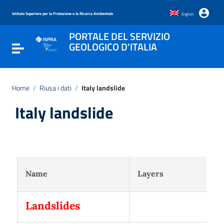
Vai ai contenuti
Vai al menu di navigazione
Istituto Superiore per la Protezione e la Ricerca Ambientale
English
Vai al footer
PORTALE DEL SERVIZIO
GEOLOGICO D'ITALIA
Attiva / disattiva la navigazione
Home
/
Riusa i dati
/
Italy landslide
Italy landslide
Name
Layers
Landslides