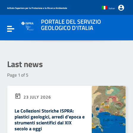
Go to content
Go to the navigation menu
Istituto Superiore per la Protezione e la Ricerca Ambientale
Italian
Go to the footer
PORTALE DEL SERVIZIO
GEOLOGICO D'ITALIA
Toggle navigation
Last news
Page 1 of 5
23 JULY 2026
Le Collezioni Storiche ISPRA:
plastici geologici, arredi d’epoca e
strumenti scientifici dal XIX
secolo a oggi