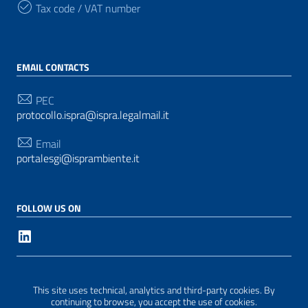
Tax code / VAT number
EMAIL CONTACTS
PEC
protocollo.ispra@ispra.legalmail.it
Email
portalesgi@isprambiente.it
FOLLOW US ON
Useful Links Section
Privacy
|
Cookie policy
|
Legal notices
| Made with
This site uses technical, analytics and third-party cookies. By
WordPress
|
Graphic theme
ItaliaWP2
| Based on the
continuing to browse, you accept the use of cookies.