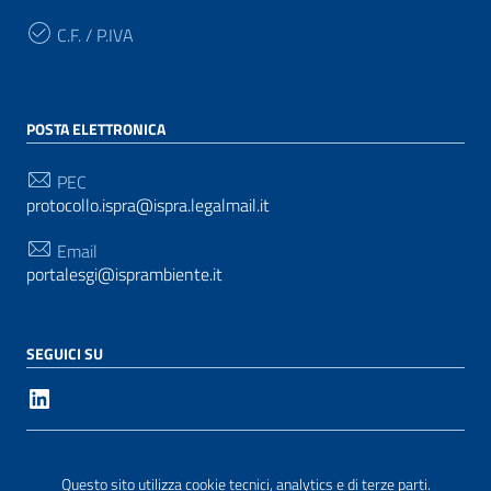
C.F. / P.IVA
POSTA ELETTRONICA
PEC
protocollo.ispra@ispra.legalmail.it
Email
portalesgi@isprambiente.it
SEGUICI SU
Sezione Link Utili
Privacy
|
Cookie policy
|
Note legali
| Realizzato con
Questo sito utilizza cookie tecnici, analytics e di terze parti.