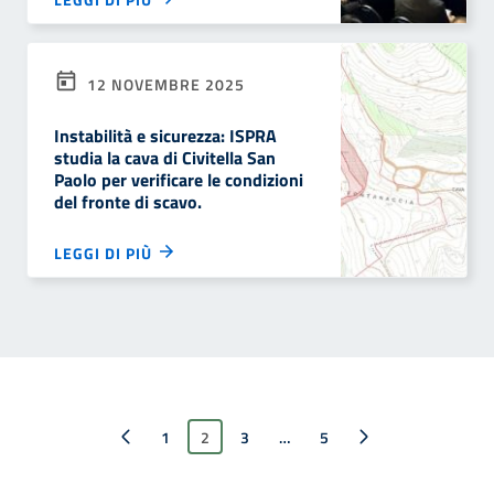
12 NOVEMBRE 2025
Instabilità e sicurezza: ISPRA
studia la cava di Civitella San
Paolo per verificare le condizioni
del fronte di scavo.
LEGGI DI PIÙ
Pagina precedente
1
2
3
…
Pagina successiva
5