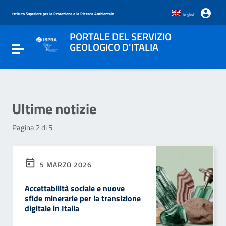
Vai ai contenuti
Vai al menu di navigazione
Istituto Superiore per la Protezione e la Ricerca Ambientale
English
Vai al footer
PORTALE DEL SERVIZIO
GEOLOGICO D'ITALIA
Attiva / disattiva la navigazione
Ultime notizie
Pagina 2 di 5
5 MARZO 2026
Accettabilità sociale e nuove
sfide minerarie per la transizione
digitale in Italia